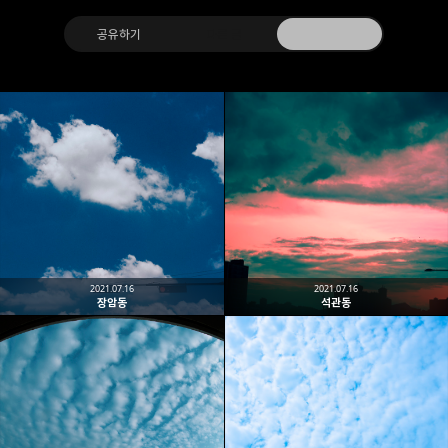
공유하기
다른 글
Moonzzang
Christmas_moon 님의 블로그입니다.
구독하기
카카오톡
라인
트위터
구독하기
2021.07.16
2021.07.16
장암동
석관동
카카오스토리
밴드
네이버 블로그
Pocke